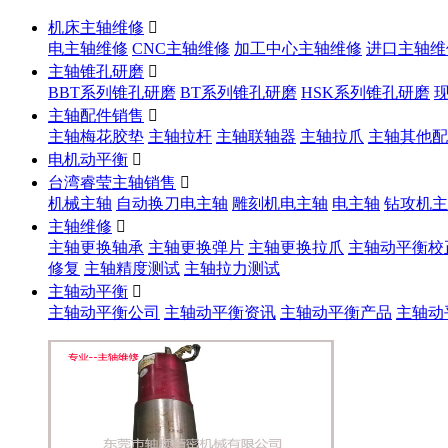
机床主轴维修

电主轴维修
CNC主轴维修
加工中心主轴维修
进口主轴维
主轴锥孔研磨

BBT系列锥孔研磨
BT系列锥孔研磨
HSK系列锥孔研磨
主轴配件销售

主轴梅花胶垫
主轴拉杆
主轴联轴器
主轴拉爪
主轴其他配
电机动平衡

台湾睿莹主轴销售

机械主轴
自动换刀电主轴
雕刻机电主轴
电主轴
钻攻机主
主轴维修

主轴更换轴承
主轴更换弹片
主轴更换拉爪
主轴动平衡校
修复
主轴精度测试
主轴拉力测试
主轴动平衡

主轴动平衡公司
主轴动平衡资讯
主轴动平衡产品
主轴动