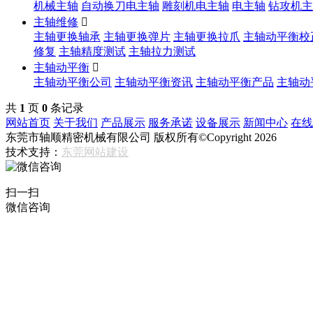
机械主轴
自动换刀电主轴
雕刻机电主轴
电主轴
钻攻机主
主轴维修

主轴更换轴承
主轴更换弹片
主轴更换拉爪
主轴动平衡校
修复
主轴精度测试
主轴拉力测试
主轴动平衡

主轴动平衡公司
主轴动平衡资讯
主轴动平衡产品
主轴动
共
1
页
0
条记录
网站首页
关于我们
产品展示
服务承诺
设备展示
新闻中心
在线
东莞市轴顺精密机械有限公司 版权所有©Copyright
2026
技术支持：
东莞网站建设
扫一扫
微信咨询