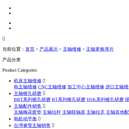

当前位置：
首页
>
产品展示
>
主轴维修
>
主轴更换弹片
产品分类
Product Categories
机床主轴维修

电主轴维修
CNC主轴维修
加工中心主轴维修
进口主轴维
主轴锥孔研磨

BBT系列锥孔研磨
BT系列锥孔研磨
HSK系列锥孔研磨
主轴配件销售

主轴梅花胶垫
主轴拉杆
主轴联轴器
主轴拉爪
主轴其他配
电机动平衡

台湾睿莹主轴销售
