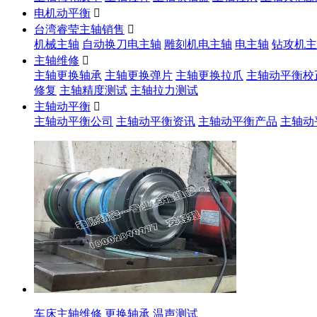
电机动平衡

台湾睿莹主轴销售

机械主轴
自动换刀电主轴
雕刻机电主轴
电主轴
钻攻机主
主轴维修

主轴更换轴承
主轴更换弹片
主轴更换拉爪
主轴动平衡校
修复
主轴精度测试
主轴拉力测试
主轴动平衡

主轴动平衡公司
主轴动平衡资讯
主轴动平衡产品
主轴动
车床主轴维修 更换轴承 温声测试