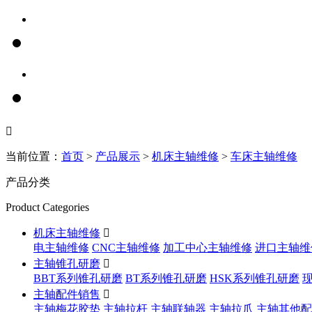

当前位置：
首页
>
产品展示
>
机床主轴维修
>
车床主轴维修
产品分类
Product Categories
机床主轴维修

电主轴维修
CNC主轴维修
加工中心主轴维修
进口主轴维
主轴锥孔研磨

BBT系列锥孔研磨
BT系列锥孔研磨
HSK系列锥孔研磨
主轴配件销售

主轴梅花胶垫
主轴拉杆
主轴联轴器
主轴拉爪
主轴其他配