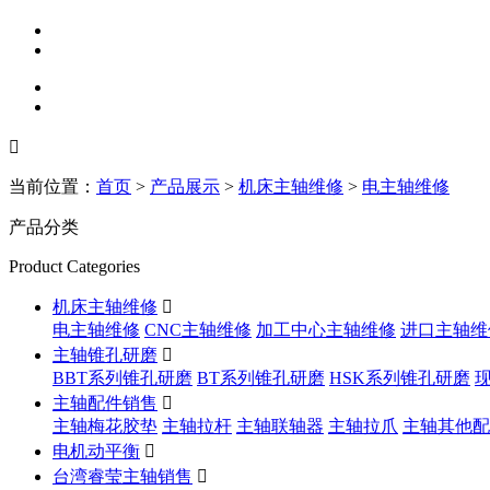

当前位置：
首页
>
产品展示
>
机床主轴维修
>
电主轴维修
产品分类
Product Categories
机床主轴维修

电主轴维修
CNC主轴维修
加工中心主轴维修
进口主轴维
主轴锥孔研磨

BBT系列锥孔研磨
BT系列锥孔研磨
HSK系列锥孔研磨
主轴配件销售

主轴梅花胶垫
主轴拉杆
主轴联轴器
主轴拉爪
主轴其他配
电机动平衡

台湾睿莹主轴销售
