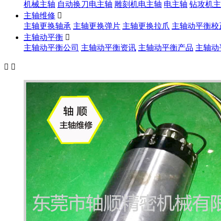
机械主轴
自动换刀电主轴
雕刻机电主轴
电主轴
钻攻机主
主轴维修

主轴更换轴承
主轴更换弹片
主轴更换拉爪
主轴动平衡校
主轴动平衡

主轴动平衡公司
主轴动平衡资讯
主轴动平衡产品
主轴动

