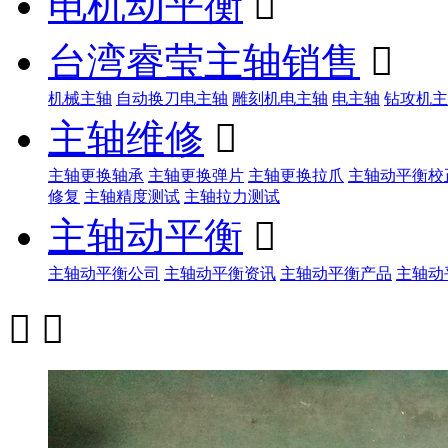
电机动平衡

台湾睿莹主轴销售

机械主轴
自动换刀电主轴
雕刻机电主轴
电主轴
钻攻机主
主轴维修

主轴更换轴承
主轴更换弹片
主轴更换拉爪
主轴动平衡校
修复
主轴精度测试
主轴拉力测试
主轴动平衡

主轴动平衡公司
主轴动平衡资讯
主轴动平衡产品
主轴动

