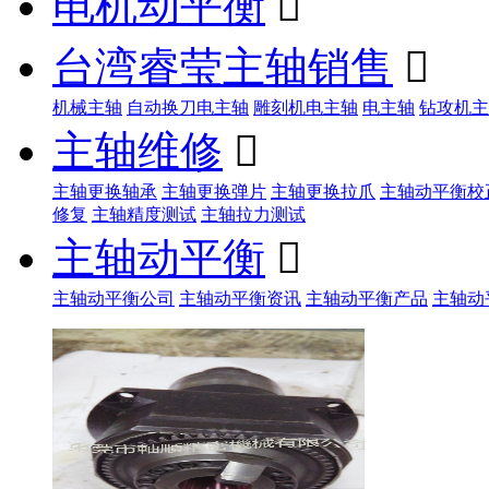
电机动平衡

台湾睿莹主轴销售

机械主轴
自动换刀电主轴
雕刻机电主轴
电主轴
钻攻机主
主轴维修

主轴更换轴承
主轴更换弹片
主轴更换拉爪
主轴动平衡校
修复
主轴精度测试
主轴拉力测试
主轴动平衡

主轴动平衡公司
主轴动平衡资讯
主轴动平衡产品
主轴动