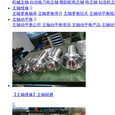
机械主轴
自动换刀电主轴
雕刻机电主轴
电主轴
钻攻机主
主轴维修

主轴更换轴承
主轴更换弹片
主轴更换拉爪
主轴动平衡校
主轴动平衡

主轴动平衡公司
主轴动平衡资讯
主轴动平衡产品
主轴动
【主轴维修】主轴研磨
