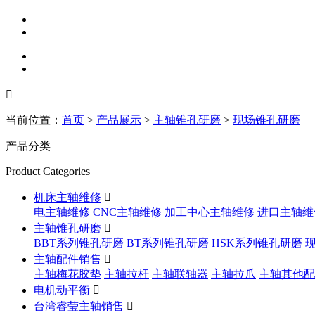

当前位置：
首页
>
产品展示
>
主轴锥孔研磨
>
现场锥孔研磨
产品分类
Product Categories
机床主轴维修

电主轴维修
CNC主轴维修
加工中心主轴维修
进口主轴维
主轴锥孔研磨

BBT系列锥孔研磨
BT系列锥孔研磨
HSK系列锥孔研磨
主轴配件销售

主轴梅花胶垫
主轴拉杆
主轴联轴器
主轴拉爪
主轴其他配
电机动平衡

台湾睿莹主轴销售
