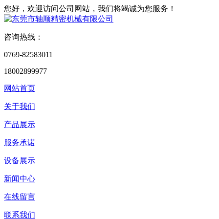
您好，欢迎访问公司网站，我们将竭诚为您服务！
咨询热线：
0769-82583011
18002899977
网站首页
关于我们
产品展示
服务承诺
设备展示
新闻中心
在线留言
联系我们