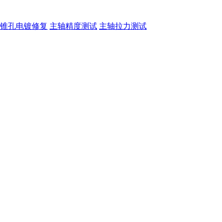
锥孔电镀修复
主轴精度测试
主轴拉力测试