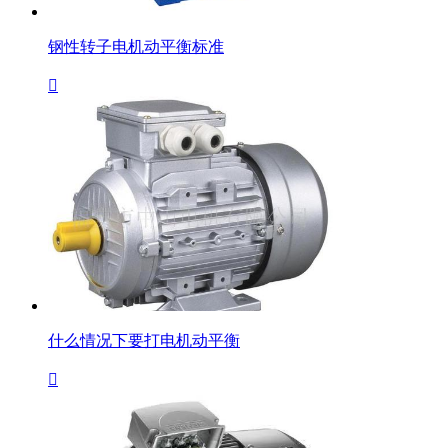
钢性转子电机动平衡标准

什么情况下要打电机动平衡
