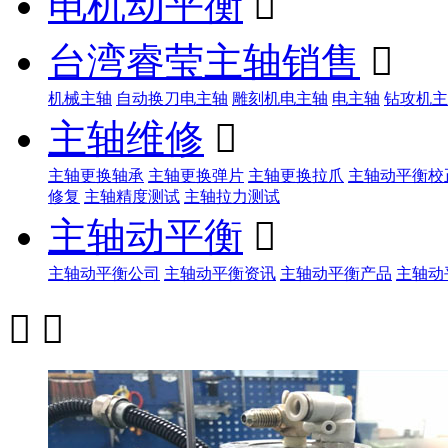
电机动平衡

台湾睿莹主轴销售

机械主轴
自动换刀电主轴
雕刻机电主轴
电主轴
钻攻机主
主轴维修

主轴更换轴承
主轴更换弹片
主轴更换拉爪
主轴动平衡校
修复
主轴精度测试
主轴拉力测试
主轴动平衡

主轴动平衡公司
主轴动平衡资讯
主轴动平衡产品
主轴动

