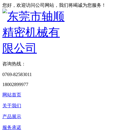
您好，欢迎访问公司网站，我们将竭诚为您服务！
咨询热线：
0769-82583011
18002899977
网站首页
关于我们
产品展示
服务承诺